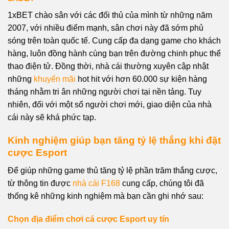
1xBET chào sân với các đối thủ của mình từ những năm
2007, với nhiều điểm mạnh, sân chơi này đã sớm phủ
sóng trên toàn quốc tế. Cung cấp đa dạng game cho khách
hàng, luôn đồng hành cùng bạn trên đường chinh phục thể
thao điện tử. Đồng thời, nhà cái thường xuyên cập nhật
những
khuyến mãi
hot hit với hơn 60.000 sự kiện hàng
tháng nhằm tri ân những người chơi tại nền tảng. Tuy
nhiên, đối với một số người chơi mới, giao diện của nhà
cái này sẽ khá phức tạp.
Kinh nghiệm giúp bạn tăng tỷ lệ thắng khi đặt
cược Esport
Để giúp những game thủ tăng tỷ lệ phần trăm thắng cược,
từ thông tin được
nhà cái F168
cung cấp, chúng tôi đã
thống kê những kinh nghiệm mà bạn cần ghi nhớ sau:
Chọn địa điểm chơi cá cược Esport uy tín