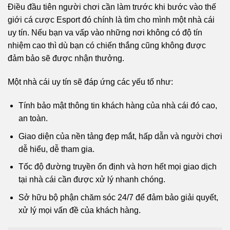
Điều đầu tiên người chơi cần làm trước khi bước vào thế
giới cá cược Esport đó chính là tìm cho mình một nhà cái
uy tín. Nếu bạn va vấp vào những nơi không có độ tín
nhiệm cao thì dù bạn có chiến thắng cũng không được
đảm bảo sẽ được nhận thưởng.
Một nhà cái uy tín sẽ đáp ứng các yếu tố như:
Tính bảo mật thông tin khách hàng của nhà cái đó cao,
an toàn.
Giao diện của nền tảng đẹp mắt, hấp dẫn và người chơi
dễ hiểu, dễ tham gia.
Tốc độ đường truyền ổn định và hơn hết mọi giao dịch
tại nhà cái cần được xử lý nhanh chóng.
Sở hữu bộ phận chăm sóc 24/7 để đảm bảo giải quyết,
xử lý mọi vấn đề của khách hàng.