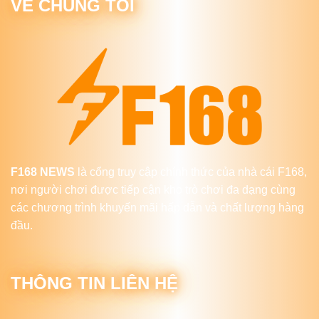
VỀ CHÚNG TÔI
F168 NEWS
là cổng truy cập chính thức của nhà cái F168,
nơi người chơi được tiếp cận kho trò chơi đa dạng cùng
các chương trình khuyến mãi hấp dẫn và chất lượng hàng
đầu.
THÔNG TIN LIÊN HỆ