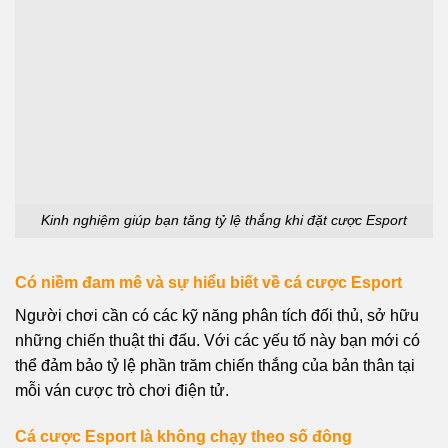
Kinh nghiệm giúp bạn tăng tỷ lệ thắng khi đặt cược Esport
Có niềm đam mê và sự hiểu biết về cá cược Esport
Người chơi cần có các kỹ năng phân tích đối thủ, sở hữu
những chiến thuật thi đấu. Với các yếu tố này bạn mới có
thể đảm bảo tỷ lệ phần trăm chiến thắng của bản thân tại
mỗi ván cược trò chơi điện tử.
Cá cược Esport là không chạy theo số đông