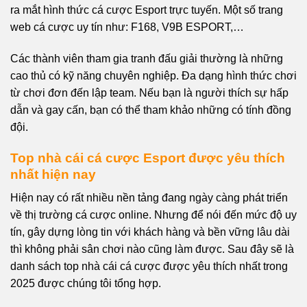
ra mắt hình thức cá cược Esport trực tuyến. Một số trang
web cá cược uy tín như: F168, V9B ESPORT,…
Các thành viên tham gia tranh đấu giải thường là những
cao thủ có kỹ năng chuyên nghiệp. Đa dạng hình thức chơi
từ chơi đơn đến lập team. Nếu bạn là người thích sự hấp
dẫn và gay cấn, bạn có thể tham khảo những có tính đồng
đội.
Top nhà cái cá cược Esport được yêu thích
nhất hiện nay
Hiện nay có rất nhiều nền tảng đang ngày càng phát triển
về thị trường cá cược online. Nhưng để nói đến mức độ uy
tín, gây dựng lòng tin với khách hàng và bền vững lâu dài
thì không phải sân chơi nào cũng làm được. Sau đây sẽ là
danh sách top nhà cái cá cược được yêu thích nhất trong
2025 được chúng tôi tổng hợp.