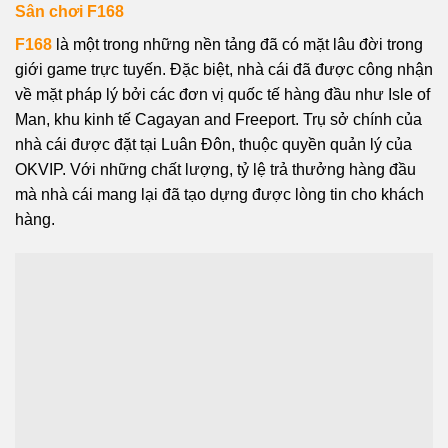
Sân chơi F168
F168
là một trong những nền tảng đã có mặt lâu đời trong
giới game trực tuyến. Đặc biệt, nhà cái đã được công nhận
về mặt pháp lý bởi các đơn vị quốc tế hàng đầu như Isle of
Man, khu kinh tế Cagayan and Freeport. Trụ sở chính của
nhà cái được đặt tại Luân Đôn, thuộc quyền quản lý của
OKVIP. Với những chất lượng, tỷ lệ trả thưởng hàng đầu
mà nhà cái mang lại đã tạo dựng được lòng tin cho khách
hàng.