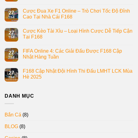
Cược Đua Xe F1 Online – Trò Chơi Tốc Độ Đỉnh
27
Cao Tại Nhà Cái F168
Th4
Cược Kèo Tài Xỉu – Loại Hình Cược Dễ Tiếp Cận
27
Tại F168
Th4
FIFA Online 4: Các Giải Đấu Được F168 Cập
27
Nhật Hàng Tuần
Th4
F168 Cập Nhật Đội Hình Thi Đấu LMHT LCK Mùa
27
Hè 2025
Th4
DANH MỤC
Bắn Cá
(8)
BLOG
(8)