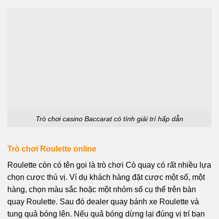
Trò chơi casino Baccarat có tính giải trí hấp dẫn
Trò chơi Roulette online
Roulette còn có tên gọi là trò chơi Cò quay có rất nhiều lựa
chọn cược thú vị. Ví dụ khách hàng đặt cược một số, một
hàng, chọn màu sắc hoặc một nhóm số cụ thể trên bàn
quay Roulette. Sau đó dealer quay bánh xe Roulette và
tung quả bóng lên. Nếu quả bóng dừng lại đúng vị trí bạn