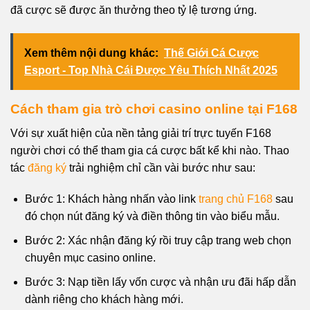
đã cược sẽ được ăn thưởng theo tỷ lệ tương ứng.
Xem thêm nội dung khác:
Thế Giới Cá Cược
Esport - Top Nhà Cái Được Yêu Thích Nhất 2025
Cách tham gia trò chơi casino online tại F168
Với sự xuất hiện của nền tảng giải trí trực tuyến F168
người chơi có thể tham gia cá cược bất kể khi nào. Thao
tác
đăng ký
trải nghiệm chỉ cần vài bước như sau:
Bước 1: Khách hàng nhấn vào link
trang chủ F168
sau
đó chọn nút đăng ký và điền thông tin vào biểu mẫu.
Bước 2: Xác nhận đăng ký rồi truy cập trang web chọn
chuyên mục casino online.
Bước 3: Nạp tiền lấy vốn cược và nhận ưu đãi hấp dẫn
dành riêng cho khách hàng mới.