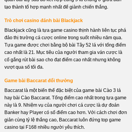
tạo thành tổ hợp mạnh nhất để giành chiến thắng.
Trò chơi casino đánh bài Blackjack
Blackjack cũng là tựa game casino thịnh hành liên tục phá
đảo thị trường cá cược online trong suốt nhiều năm qua.
Tựa game được chơi bằng bộ bài Tây 52 lá với tổng điểm
cao nhất là 21. Mục tiêu của người tham gia ván cược là
cố gắng rút bài sao cho đạt điểm cao nhất nhưng không
vượt qua số tối đa.
Game bài Baccarat đổi thưởng
Baccarat là một biến thể đặc biệt của game bài Cào 3 lá
hay bài Cào Baccarat. Tổng điểm cao nhất trong tựa game
này là 9. Nhiệm vụ của người chơi cá cược là dự đoán
Banker hay Player có số điểm cao hơn. Với cách chơi đơn
giản cùng tỷ lệ thắng cao, Baccarat luôn đứng top game
casino tại F168 nhiều người yêu thích.