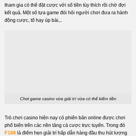
tham gia có thể đặt cược với số tiền tùy thích rồi chờ đợi
kết quả. Một số tựa game đòi hỏi người chơi đưa ra hành
động cược, tố hay úp bài,..
Chơi game casino vừa giải trí vừa có thể kiếm tiền
Trò chơi casino hiện nay có phiên bản online được chơi
phổ biến trên các nền tảng cá cược trực tuyến. Trong đó
F168
là điểm hẹn giải trí hấp dẫn hàng đầu thu hút lượng