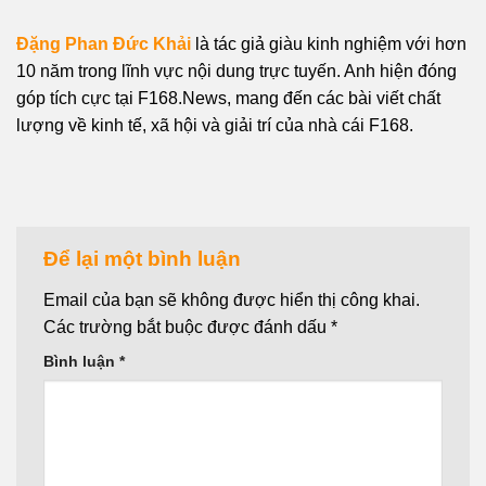
Đặng Phan Đức Khải
là tác giả giàu kinh nghiệm với hơn
10 năm trong lĩnh vực nội dung trực tuyến. Anh hiện đóng
góp tích cực tại F168.News, mang đến các bài viết chất
lượng về kinh tế, xã hội và giải trí của nhà cái F168.
Để lại một bình luận
Email của bạn sẽ không được hiển thị công khai.
Các trường bắt buộc được đánh dấu
*
Bình luận
*