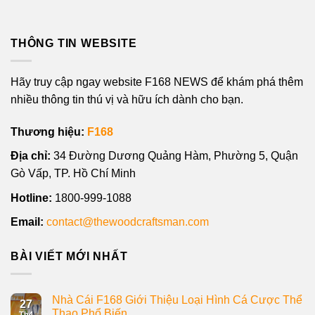
THÔNG TIN WEBSITE
Hãy truy cập ngay website F168 NEWS để khám phá thêm
nhiều thông tin thú vị và hữu ích dành cho bạn.
Thương hiệu:
F168
Địa chỉ:
34 Đường Dương Quảng Hàm, Phường 5, Quận
Gò Vấp, TP. Hồ Chí Minh
Hotline:
1800-999-1088
Email:
contact@thewoodcraftsman.com
BÀI VIẾT MỚI NHẤT
Nhà Cái F168 Giới Thiệu Loại Hình Cá Cược Thể
27
Thao Phổ Biến
Th4