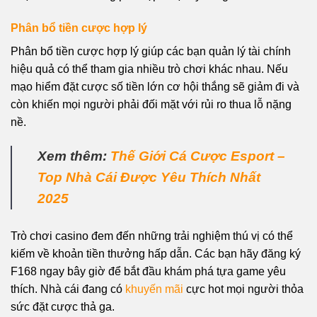
Phân bổ tiền cược hợp lý
Phân bổ tiền cược hợp lý giúp các bạn quản lý tài chính
hiệu quả có thể tham gia nhiều trò chơi khác nhau. Nếu
mạo hiểm đặt cược số tiền lớn cơ hội thắng sẽ giảm đi và
còn khiến mọi người phải đối mặt với rủi ro thua lỗ nặng
nề.
Xem thêm:
Thế Giới Cá Cược Esport –
Top Nhà Cái Được Yêu Thích Nhất
2025
Trò chơi casino đem đến những trải nghiệm thú vị có thể
kiếm về khoản tiền thưởng hấp dẫn. Các bạn hãy đăng ký
F168 ngay bây giờ để bắt đầu khám phá tựa game yêu
thích. Nhà cái đang có
khuyến mãi
cực hot mọi người thỏa
sức đặt cược thả ga.