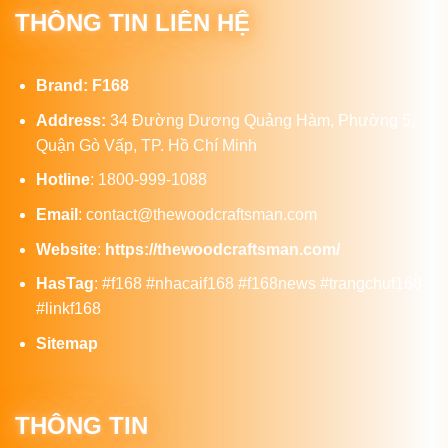
THÔNG TIN LIÊN HỆ
Brand:
F168
Address:
34 Đường Dương Quảng Hàm, Phường 5,
Quận Gò Vấp, TP. Hồ Chí Minh
Hotline
: 1800-999-1088
Email
:
contact@thewoodcraftsman.com
Website
:
https://thewoodcraftsman.com/
HasTag
: #f168 #nhacaif168 #f168news #trangchuf168
#linkf168
Sitemap
THÔNG TIN