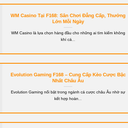
WM Casino Tại F168: Sân Chơi Đẳng Cấp, Thưởng
Lớn Mỗi Ngày
WM Casino là lựa chọn hàng đầu cho những ai tìm kiếm không
khí cá...
Evolution Gaming F168 – Cung Cấp Kèo Cược Bậc
Nhất Châu Âu
Evolution Gaming nổi bật trong ngành cá cược châu Âu nhờ sự
kết hợp hoàn...