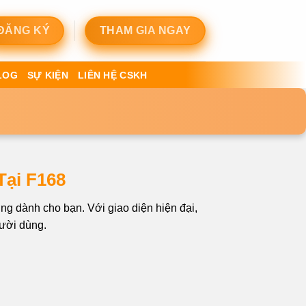
ĐĂNG KÝ
THAM GIA NGAY
LOG
SỰ KIỆN
LIÊN HỆ CSKH
Tại F168
ng dành cho bạn. Với giao diện hiện đại,
gười dùng.