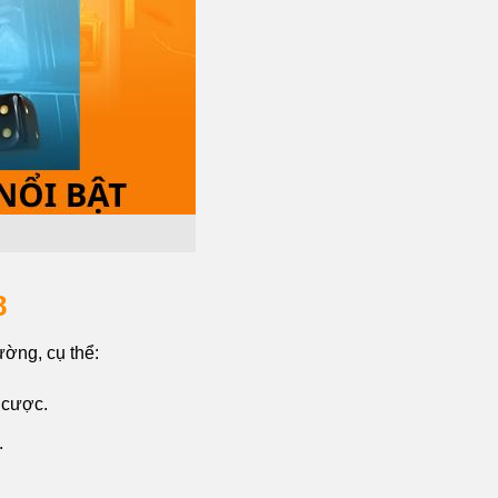
8
ường, cụ thể:
 cược.
.