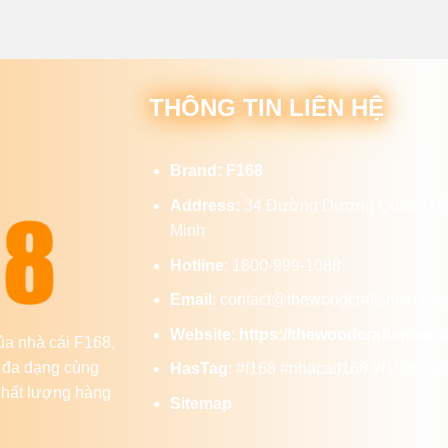
THÔNG TIN LIÊN HỆ
Brand:
F168
Address:
34 Đường Dương Quảng Hàm
Minh
Hotline
: 1800-999-1088
Email
:
contact@thewoodcraftsman.co
Website
:
https://thewoodcraftsman.
ủa nhà cái F168,
i đa dạng cùng
HasTag
: #f168 #nhacaif168 #f168news
chất lượng hàng
Sitemap