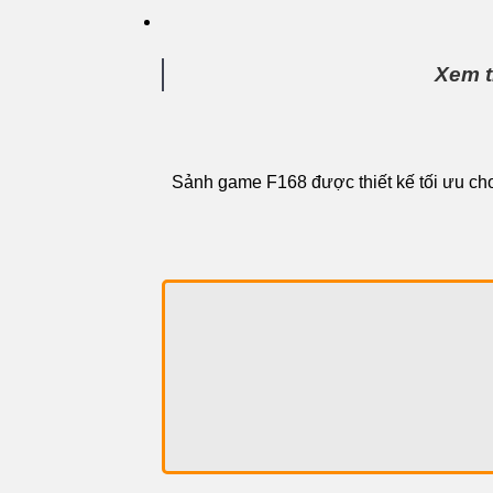
Xem 
Sảnh game F168 được thiết kế tối ưu cho