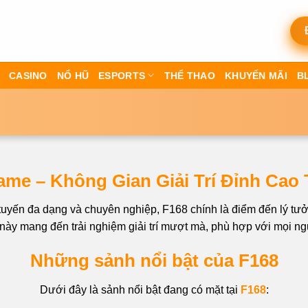
CASINO
NỔ HŨ
ESPORTS
THỂ THAO
KHUYẾN MÃI
B
me – Không Gian Giải Trí Đỉnh Cao 
tuyến đa dạng và chuyên nghiệp, F168 chính là điểm đến lý tưở
này mang đến trải nghiệm giải trí mượt mà, phù hợp với mọi n
Những sảnh nổi bật của F168
Dưới đây là sảnh nổi bật đang có mặt tại
F168
: