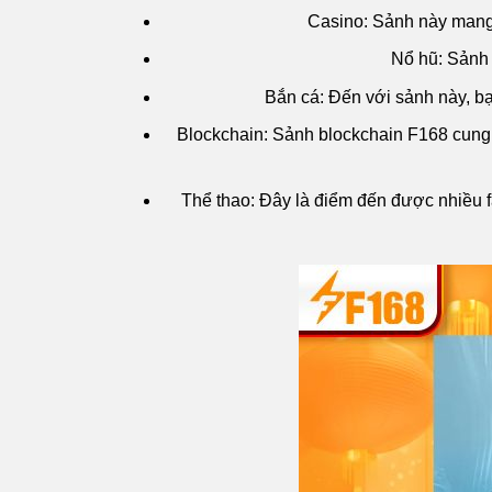
Casino: Sảnh này mang
Nổ hũ: Sảnh 
Bắn cá: Đến với sảnh này, b
Blockchain: Sảnh blockchain F168 cung c
Thể thao: Đây là điểm đến được nhiều fa