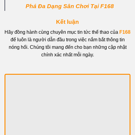
Phá Đa Dạng Sân Chơi Tại F168
Kết luận
Hãy đồng hành cùng chuyên mục tin tức thể thao của
F168
để luôn là người dẫn đầu trong việc nắm bắt thông tin
nóng hổi. Chúng tôi mang đến cho bạn những cập nhật
chính xác nhất mỗi ngày.