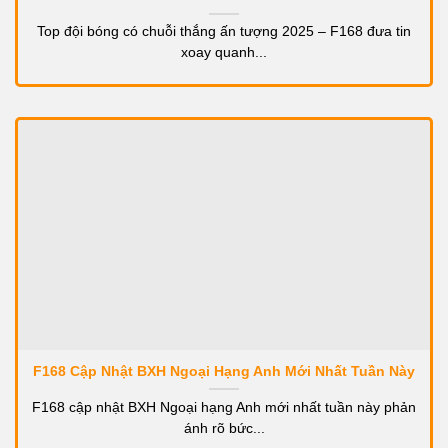
Top đội bóng có chuỗi thắng ấn tượng 2025 – F168 đưa tin
xoay quanh...
F168 Cập Nhật BXH Ngoại Hạng Anh Mới Nhất Tuần Này
F168 cập nhật BXH Ngoại hạng Anh mới nhất tuần này phản
ánh rõ bức...