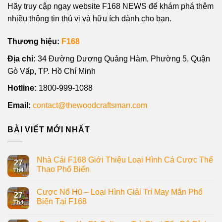
Hãy truy cập ngay website F168 NEWS để khám phá thêm
nhiều thông tin thú vị và hữu ích dành cho bạn.
Thương hiệu:
F168
Địa chỉ:
34 Đường Dương Quảng Hàm, Phường 5, Quận
Gò Vấp, TP. Hồ Chí Minh
Hotline:
1800-999-1088
Email:
contact@thewoodcraftsman.com
BÀI VIẾT MỚI NHẤT
Nhà Cái F168 Giới Thiệu Loại Hình Cá Cược Thể
27
Thao Phổ Biến
Th4
Cược Nổ Hũ – Loại Hình Giải Trí May Mắn Phổ
27
Biến Tại F168
Th4