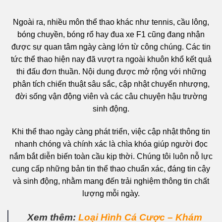
Ngoài ra, nhiều môn thể thao khác như tennis, cầu lông,
bóng chuyền, bóng rổ hay đua xe F1 cũng đang nhận
được sự quan tâm ngày càng lớn từ công chúng. Các tin
tức thể thao hiện nay đã vượt ra ngoài khuôn khổ kết quả
thi đấu đơn thuần. Nội dung được mở rộng với những
phân tích chiến thuật sâu sắc, cập nhật chuyển nhượng,
đời sống vận động viên và các câu chuyện hậu trường
sinh động.
Khi thể thao ngày càng phát triển, việc cập nhật thông tin
nhanh chóng và chính xác là chìa khóa giúp người đọc
nắm bắt diễn biến toàn cầu kịp thời. Chúng tôi luôn nỗ lực
cung cấp những bản tin thể thao chuẩn xác, đáng tin cậy
và sinh động, nhằm mang đến trải nghiệm thông tin chất
lượng mỗi ngày.
Xem thêm:
Loại Hình Cá Cược – Khám