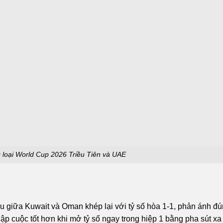
 loại World Cup 2026 Triều Tiên và UAE
ấu giữa Kuwait và Oman khép lại với tỷ số hòa 1-1, phản ánh đ
hập cuộc tốt hơn khi mở tỷ số ngay trong hiệp 1 bằng pha sút xa