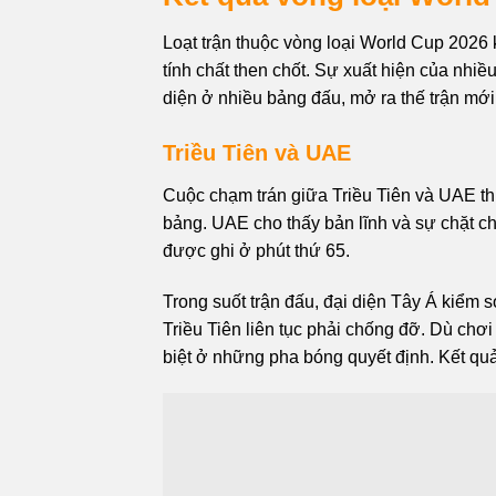
Loạt trận thuộc vòng loại World Cup 2026
tính chất then chốt. Sự xuất hiện của nhiề
diện ở nhiều bảng đấu, mở ra thế trận mới
Triều Tiên và UAE
Cuộc chạm trán giữa Triều Tiên và UAE thu h
bảng. UAE cho thấy bản lĩnh và sự chặt ch
được ghi ở phút thứ 65.
Trong suốt trận đấu, đại diện Tây Á kiểm s
Triều Tiên liên tục phải chống đỡ. Dù chơ
biệt ở những pha bóng quyết định. Kết quả