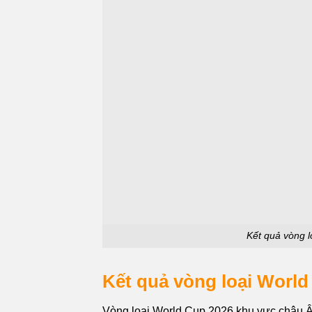
Kết quả vòng l
Kết quả vòng loại Worl
Vòng loại World Cup 2026 khu vực châu Âu