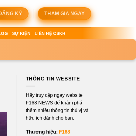
ĐĂNG KÝ
THAM GIA NGAY
LOG
SỰ KIỆN
LIÊN HỆ CSKH
THÔNG TIN WEBSITE
Hãy truy cập ngay website
F168 NEWS để khám phá
thêm nhiều thông tin thú vị và
hữu ích dành cho bạn.
Thương hiệu:
F168