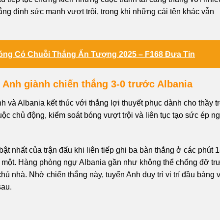
ẳng định sức mạnh vượt trội, trong khi những cái tên khác vẫn
óng Có Chuỗi Thắng Ấn Tượng 2025 – F168 Đưa Tin
 Anh giành chiến thắng 3-0 trước Albania
 và Albania kết thúc với thắng lợi thuyết phục dành cho thầy t
c chủ động, kiểm soát bóng vượt trội và liên tục tạo sức ép n
ật nhất của trận đấu khi liên tiếp ghi ba bàn thắng ở các phút 1
iệp một. Hàng phòng ngự Albania gần như không thể chống đỡ tr
hủ nhà. Nhờ chiến thắng này, tuyển Anh duy trì vị trí đầu bảng 
sau.