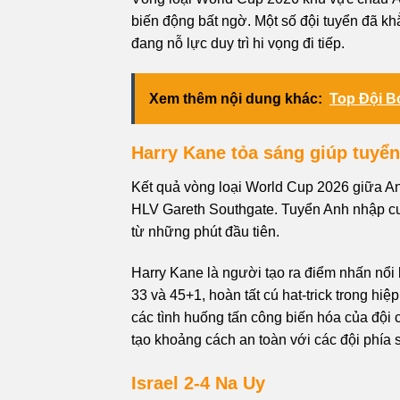
biến động bất ngờ. Một số đội tuyển đã kh
đang nỗ lực duy trì hi vọng đi tiếp.
Xem thêm nội dung khác:
Top Đội B
Harry Kane tỏa sáng giúp tuyển
Kết quả vòng loại World Cup 2026 giữa Anh
HLV Gareth Southgate. Tuyển Anh nhập cuộ
từ những phút đầu tiên.
Harry Kane là người tạo ra điểm nhấn nổi b
33 và 45+1, hoàn tất cú hat-trick trong h
các tình huống tấn công biến hóa của đội c
tạo khoảng cách an toàn với các đội phía 
Israel 2-4 Na Uy