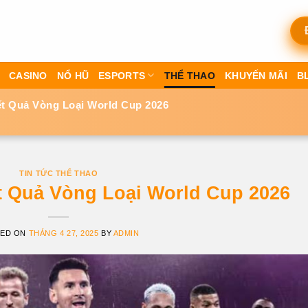
CASINO
NỔ HŨ
ESPORTS
THỂ THAO
KHUYẾN MÃI
B
ết Quả Vòng Loại World Cup 2026
TIN TỨC THỂ THAO
t Quả Vòng Loại World Cup 2026
TED ON
THÁNG 4 27, 2025
BY
ADMIN