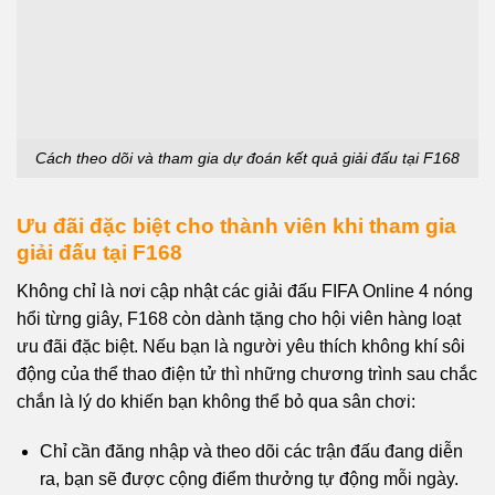
Cách theo dõi và tham gia dự đoán kết quả giải đấu tại F168
Ưu đãi đặc biệt cho thành viên khi tham gia
giải đấu tại F168
Không chỉ là nơi cập nhật các giải đấu FIFA Online 4 nóng
hổi từng giây, F168 còn dành tặng cho hội viên hàng loạt
ưu đãi đặc biệt. Nếu bạn là người yêu thích không khí sôi
động của thể thao điện tử thì những chương trình sau chắc
chắn là lý do khiến bạn không thể bỏ qua sân chơi:
Chỉ cần đăng nhập và theo dõi các trận đấu đang diễn
ra, bạn sẽ được cộng điểm thưởng tự động mỗi ngày.