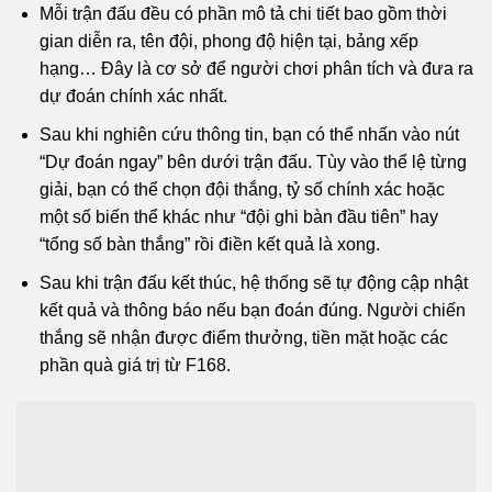
Mỗi trận đấu đều có phần mô tả chi tiết bao gồm thời
gian diễn ra, tên đội, phong độ hiện tại, bảng xếp
hạng… Đây là cơ sở để người chơi phân tích và đưa ra
dự đoán chính xác nhất.
Sau khi nghiên cứu thông tin, bạn có thể nhấn vào nút
“Dự đoán ngay” bên dưới trận đấu. Tùy vào thể lệ từng
giải, bạn có thể chọn đội thắng, tỷ số chính xác hoặc
một số biến thể khác như “đội ghi bàn đầu tiên” hay
“tổng số bàn thắng” rồi điền kết quả là xong.
Sau khi trận đấu kết thúc, hệ thống sẽ tự động cập nhật
kết quả và thông báo nếu bạn đoán đúng. Người chiến
thắng sẽ nhận được điểm thưởng, tiền mặt hoặc các
phần quà giá trị từ F168.