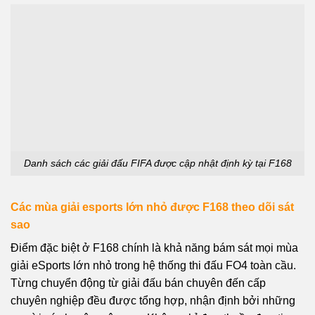
Danh sách các giải đấu FIFA được cập nhật định kỳ tại F168
Các mùa giải esports lớn nhỏ được F168 theo dõi sát
sao
Điểm đặc biệt ở F168 chính là khả năng bám sát mọi mùa
giải eSports lớn nhỏ trong hệ thống thi đấu FO4 toàn cầu.
Từng chuyển động từ giải đấu bán chuyên đến cấp
chuyên nghiệp đều được tổng hợp, nhận định bởi những