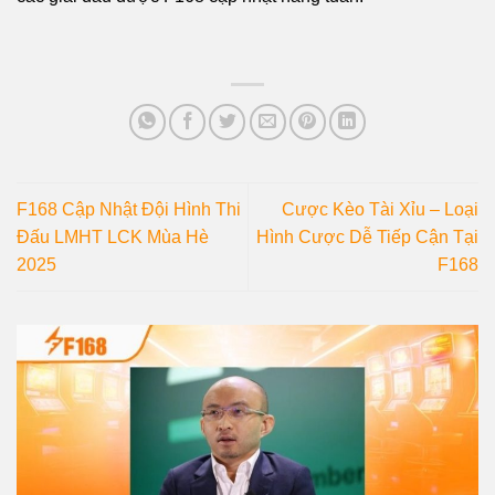
F168 Cập Nhật Đội Hình Thi
Cược Kèo Tài Xỉu – Loại
Đấu LMHT LCK Mùa Hè
Hình Cược Dễ Tiếp Cận Tại
2025
F168