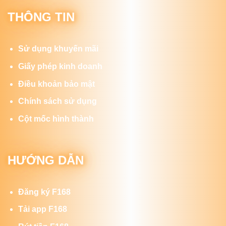
THÔNG TIN
Sử dụng khuyến mãi
Giấy phép kinh doanh
Điều khoản bảo mật
Chính sách sử dụng
Cột mốc hình thành
HƯỚNG DẪN
Đăng ký F168
Tải app F168