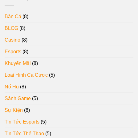
Bắn Cá
(8)
BLOG
(8)
Casino
(8)
Esports
(8)
Khuyến Mãi
(8)
Loại Hình Cá Cược
(5)
Nổ Hũ
(8)
Sảnh Game
(5)
Sự Kiện
(6)
Tin Tức Esports
(5)
Tin Tức Thể Thao
(5)