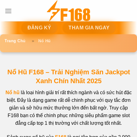
Skip
to
content
ĐĂNG KÝ
THAM GIA NGAY
»
Trang Chủ
Nổ Hũ
Nổ Hũ F168 – Trải Nghiệm Săn Jackpot
Xanh Chín Nhất 2025
Nổ hũ
là loại hình giải trí rất thích ngành và có sức hút đặc
biệt. Đây là dạng game rất dễ chinh phục với quy tắc đơn
giản và sở hữu mức thưởng lớn đến bất ngờ. Truy cập
F168 bạn có thể chinh phục những siêu phẩm game slot
đẳng cấp top 1 thị trường với chất lượng tốt nhất.