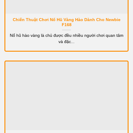
Chiến Thuật Chơi Nổ Hũ Vàng Hào Dành Cho Newbie
F168
Nổ hũ hào vàng là chủ được đều nhiều người chơi quan tâm
và đặc...