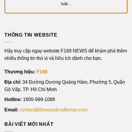
luật...
THÔNG TIN WEBSITE
Hãy truy cập ngay website F168 NEWS để khám phá thêm
nhiều thông tin thú vị và hữu ích dành cho bạn.
Thương hiệu:
F168
Địa chỉ:
34 Đường Dương Quảng Hàm, Phường 5, Quận
Gò Vấp, TP. Hồ Chí Minh
Hotline:
1800-999-1088
Email:
contact@thewoodcraftsman.com
BÀI VIẾT MỚI NHẤT