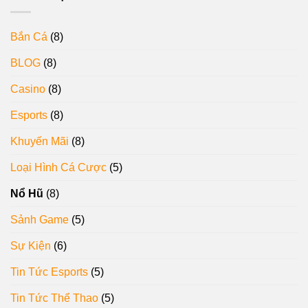
Bắn Cá
(8)
BLOG
(8)
Casino
(8)
Esports
(8)
Khuyến Mãi
(8)
Loại Hình Cá Cược
(5)
Nổ Hũ
(8)
Sảnh Game
(5)
Sự Kiện
(6)
Tin Tức Esports
(5)
Tin Tức Thể Thao
(5)