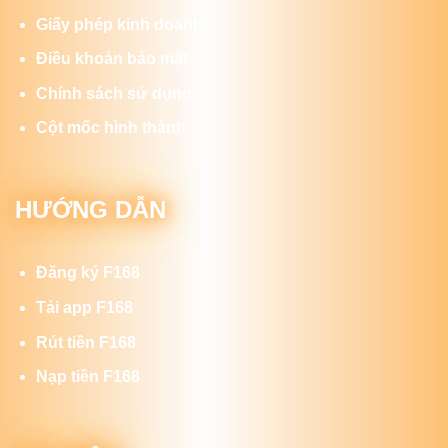
Giấy phép kinh doanh
Điều khoản bảo mật
Chính sách sử dụng
Cột mốc hình thành
HƯỚNG DẪN
Đăng ký F168
Tải app F168
Rút tiền F168
Nạp tiền F168