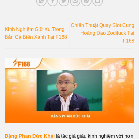
Chiến Thuật Quay Slot Cung
Kinh Nghiệm Giữ Xu Trong
Hoàng Đạo Zodiluck Tại
Bắn Cá Biển Xanh Tại F168
F168
Đặng Phan Đức Khải
là tác giả giàu kinh nghiệm với hơn