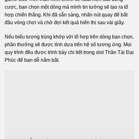
cược, bạn chọn một dòng mà mình tin tưởng sẽ tạo ra tổ
hợp chiến thắng. Khi đã sẵn sàng, nhấn nút quay để bắt
đầu vòng chơi và chờ đợi kết quả hiển thị sau vài giây.
Nếu biểu tượng trùng khớp với tổ hợp trên dòng bạn chọn,
phần thưởng sẽ được tính dựa trên hệ số tương ứng. Mọi
quy trình đều được trình bày chi tiết trong slot Thần Tài Đại
Phúc để bạn dễ nắm bắt.