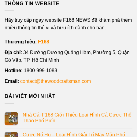
THÔNG TIN WEBSITE
Hãy truy cập ngay website F168 NEWS để khám phá thêm
nhiều thông tin thú vị và hữu ích dành cho bạn.
Thương hiệu:
F168
Địa chỉ:
34 Đường Dương Quảng Hàm, Phường 5, Quận
Gò Vấp, TP. Hồ Chí Minh
Hotline:
1800-999-1088
Email:
contact@thewoodcraftsman.com
BÀI VIẾT MỚI NHẤT
Nhà Cái F168 Giới Thiệu Loại Hình Cá Cược Thể
27
Thao Phổ Biến
Th4
Cược Nổ Hũ – Loại Hình Giải Trí May Mắn Phổ
27