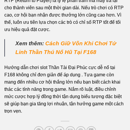
RTP (Return to Player) là tỷ lệ phần trăm mà máy trả lại
cho thành viên sau một thời gian dài. Nếu trò chơi có RTP
cao, cơ hội bạn nhận được thưởng lớn cũng cao hơn. Vì
thế, luôn ưu tiên lựa chọn các trò có chỉ số RTP tốt để tối
ưu hiệu quả đặt cược.
Xem thêm:
Cách Giữ Vốn Khi Chơi Tứ
Linh Thần Thú Nổ Hũ Tại F168
Hướng dẫn chơi slot Thần Tài Đại Phúc cực dễ nổ tại
F168 không chỉ đơn giản để áp dụng . Tựa game còn
mang đến nhiều cơ hội thắng lớn nếu bạn biết cách khai
thác các tính năng trong game. Nắm rõ luật, điều chỉnh
mức cược hợp lý đồng thời tận dụng biểu tượng đặc biệt
sẽ giúp bạn gia tăng lợi nhuận, tận hưởng game một cách
trọn vẹn.