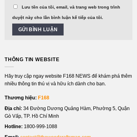
Lưu tên của tôi, email, và trang web trong trình
duyệt này cho lần bình luận kế tiếp của tôi.
THÔNG TIN WEBSITE
Hãy truy cập ngay website F168 NEWS để khám phá thêm
nhiều thông tin thú vị và hữu ích dành cho bạn.
Thương hiệu:
F168
Địa chỉ:
34 Đường Dương Quảng Hàm, Phường 5, Quận
Gò Vấp, TP. Hồ Chí Minh
Hotline:
1800-999-1088