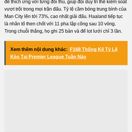
để thích ứng với từng đối thủ, giúp đội duy trì thế kiểm soát
vượt trội trong mọi trận đấu. Tỷ lệ cầm bóng trung bình của
Man City lên tới 73%, cao nhất giải đấu. Haaland tiếp tục
là nhân tố then chốt với 11 pha lập công sau 10 vòng.
Trong chuỗi thắng, họ ghi 25 bàn và để lọt lưới chỉ 3 lần.
Xem thêm nội dung khác:
F168 Thống Kê Tỷ Lệ
Kèo Tại Premier League Tuần Này