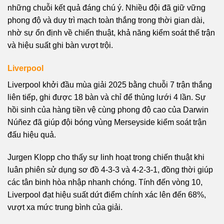
những chuỗi kết quả đáng chú ý. Nhiều đội đã giữ vững
phong độ và duy trì mạch toàn thắng trong thời gian dài,
nhờ sự ổn định về chiến thuật, khả năng kiểm soát thế trận
và hiệu suất ghi bàn vượt trội.
Liverpool
Liverpool khởi đầu mùa giải 2025 bằng chuỗi 7 trận thắng
liên tiếp, ghi được 18 bàn và chỉ để thủng lưới 4 lần. Sự
hồi sinh của hàng tiền vệ cùng phong độ cao của Darwin
Núñez đã giúp đội bóng vùng Merseyside kiểm soát trận
đấu hiệu quả.
Jurgen Klopp cho thấy sự linh hoạt trong chiến thuật khi
luân phiên sử dụng sơ đồ 4-3-3 và 4-2-3-1, đồng thời giúp
các tân binh hòa nhập nhanh chóng. Tính đến vòng 10,
Liverpool đạt hiệu suất dứt điểm chính xác lên đến 68%,
vượt xa mức trung bình của giải.