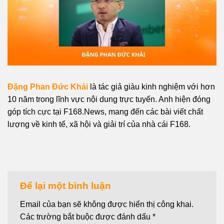
Đặng Phan Đức Khải
là tác giả giàu kinh nghiệm với hơn
10 năm trong lĩnh vực nội dung trực tuyến. Anh hiện đóng
góp tích cực tại F168.News, mang đến các bài viết chất
lượng về kinh tế, xã hội và giải trí của nhà cái F168.
Để lại một bình luận
Email của bạn sẽ không được hiển thị công khai.
Các trường bắt buộc được đánh dấu
*