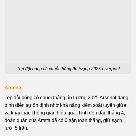
Top đội bóng có chuỗi thắng ấn tượng 2025 Liverpool
Arsenal
Top đội bóng có chuỗi thắng ấn tượng 2025 Arsenal đang
trình diễn sự ổn định nhờ khả năng kiểm soát tuyến giữa
và khai thác không gian hiệu quả. Tính đến đầu tháng 4,
đoàn quân của Arteta đã có 6 trận toàn thắng, giữ sạch
lưới 5 trận.