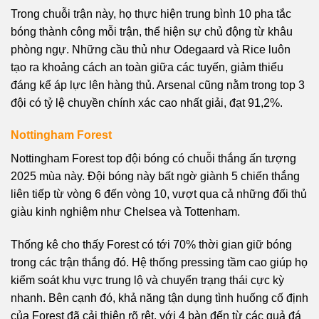
Trong chuỗi trận này, họ thực hiện trung bình 10 pha tắc
bóng thành công mỗi trận, thể hiện sự chủ động từ khâu
phòng ngự. Những cầu thủ như Odegaard và Rice luôn
tạo ra khoảng cách an toàn giữa các tuyến, giảm thiểu
đáng kể áp lực lên hàng thủ. Arsenal cũng nằm trong top 3
đội có tỷ lệ chuyền chính xác cao nhất giải, đạt 91,2%.
Nottingham Forest
Nottingham Forest top đội bóng có chuỗi thắng ấn tượng
2025 mùa này. Đội bóng này bất ngờ giành 5 chiến thắng
liên tiếp từ vòng 6 đến vòng 10, vượt qua cả những đối thủ
giàu kinh nghiệm như Chelsea và Tottenham.
Thống kê cho thấy Forest có tới 70% thời gian giữ bóng
trong các trận thắng đó. Hệ thống pressing tầm cao giúp họ
kiểm soát khu vực trung lộ và chuyển trạng thái cực kỳ
nhanh. Bên cạnh đó, khả năng tận dụng tình huống cố định
của Forest đã cải thiện rõ rệt, với 4 bàn đến từ các quả đá