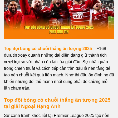
Top đội bóng có chuỗi thắng ấn tượng 2025
– F168
đưa tin xoay quanh những đại diện đang giữ thành tích
vượt trội so với phần còn lại của giải đấu. Sự nhất quán
trong chiến thuật và cách tiếp cận trận đấu là nền tảng để
tạo nên chuỗi kết quả liền mạch. Nhờ thi đấu ổn định họ đã
khiến những đối thủ mạnh nhất cũng phải dè chừng mỗi
lần chạm trán.
Top đội bóng có chuỗi thắng ấn tượng 2025
tại giải Ngoại Hạng Anh
Sự cạnh tranh khốc liệt tại Premier League 2025 tạo nên