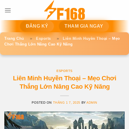
Skip
to
content
ĐĂNG KÝ
THAM GIA NGAY
»
»
Trang Chủ
Esports
Liên Minh Huyền Thoại – Mẹo
Chơi Thắng Lớn Nâng Cao Kỹ Năng
ESPORTS
Liên Minh Huyền Thoại – Mẹo Chơi
Thắng Lớn Nâng Cao Kỹ Năng
POSTED ON
THÁNG 1 7, 2025
BY
ADMIN