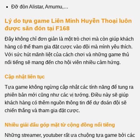
Đỡ đòn Alistar, Amumu,…
Lý do tựa game Liên Minh Huyền Thoại luôn
được săn đón tại F168
Đây không chỉ đơn giản là một trò chơi mà còn giúp khách
hàng có thể tham gia đặt cược vào đội mà mình yêu thích.
Với sức hút mãnh liệt của cách chơi và những game thủ
nổi tiếng sẽ mang đến cho hội viên nhiều cảm hứng.
Cập nhật liên tục
Tựa game không ngừng cập nhật các tính năng để tung ra
phiên bản mới cũng như các vị tướng. Điều này sẽ giúp
khách hàng có thêm nguồn thông tin để dự đoán đội sẽ
chiến thắng và tham gia đặt cược.
Nhiều giải đấu góp mặt từ cộng đồng nổi tiếng
Những streamer, youtuber rất ưa chuộng tựa game bởi các