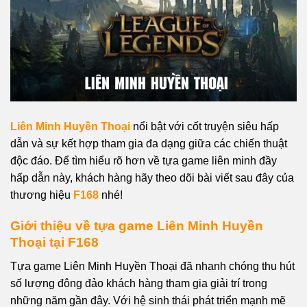
Liên Minh Huyền Thoại
nổi bật với cốt truyện siêu hấp
dẫn và sự kết hợp tham gia đa dạng giữa các chiến thuật
độc đáo. Để tìm hiểu rõ hơn về tựa game liên minh đầy
hấp dẫn này, khách hàng hãy theo dõi bài viết sau đây của
thương hiệu
F168
nhé!
Giới thiệu về tựa game Liên Minh Huyền
Thoại tại F168
Tựa game
Liên Minh Huyền Thoại đã nhanh chóng thu hút
số lượng đông đảo khách hàng tham gia giải trí trong
những năm gần đây. Với hệ sinh thái phát triển mạnh mẽ