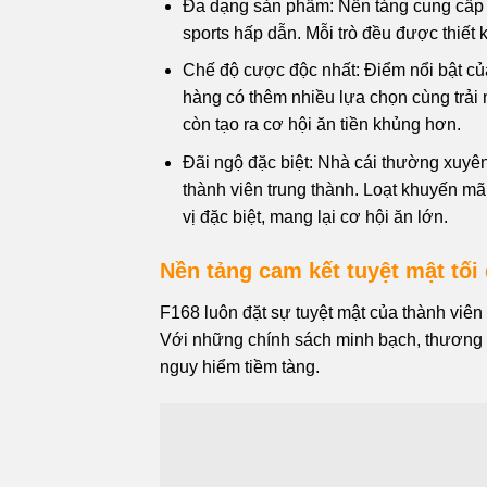
Đa dạng sản phẩm: Nền tảng cung cấp l
sports hấp dẫn. Mỗi trò đều được thiết 
Chế độ cược độc nhất: Điểm nổi bật củ
hàng có thêm nhiều lựa chọn cùng trải
còn tạo ra cơ hội ăn tiền khủng hơn.
Đãi ngộ đặc biệt: Nhà cái thường xuyê
thành viên trung thành. Loạt khuyến mã
vị đặc biệt, mang lại cơ hội ăn lớn.
Nền tảng cam kết tuyệt mật tối
F168 luôn đặt sự tuyệt mật của thành viên
Với những chính sách minh bạch, thương h
nguy hiểm tiềm tàng.