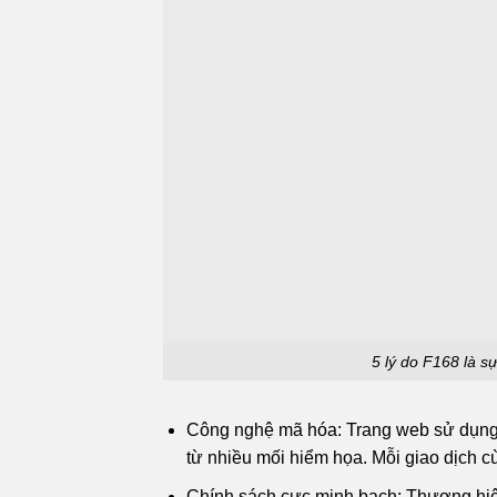
5 lý do F168 là s
Công nghệ mã hóa: Trang web sử dụng c
từ nhiều mối hiểm họa. Mỗi giao dịch 
Chính sách cực minh bạch: Thương hiệu