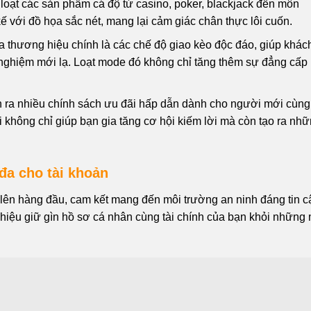
oạt các sản phẩm cá độ từ casino, poker, blackjack đến môn
kế với đồ họa sắc nét, mang lại cảm giác chân thực lôi cuốn.
a thương hiệu chính là các chế độ giao kèo độc đáo, giúp khác
 nghiệm mới lạ. Loạt mode đó không chỉ tăng thêm sự đẳng cấp
n ra nhiều chính sách ưu đãi hấp dẫn dành cho người mới cùng
i không chỉ giúp bạn gia tăng cơ hội kiếm lời mà còn tạo ra nh
 đa cho tài khoản
 lên hàng đầu, cam kết mang đến môi trường an ninh đáng tin c
iệu giữ gìn hồ sơ cá nhân cùng tài chính của bạn khỏi những 