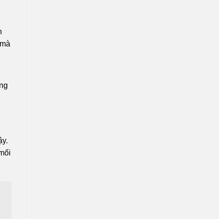
h
 mà
ững
ậy.
mối