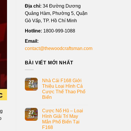
Địa chỉ:
34 Đường Dương
Quảng Hàm, Phường 5, Quận
Gò Vấp, TP. Hồ Chí Minh
Hotline:
1800-999-1088
Email:
contact@thewoodcraftsman.com
BÀI VIẾT MỚI NHẤT
Nhà Cái F168 Giới
27
Thiệu Loại Hình Cá
Th4
Cược Thể Thao Phổ
Biến
Cược Nổ Hũ – Loại
ng
27
Hình Giải Trí May
Th4
o
Mắn Phổ Biến Tại
F168