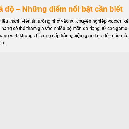
á độ – Những điểm nổi bật cần biết
 nhiều thành viên tin tưởng nhờ vào sự chuyên nghiệp và cam kế
ch hàng có thể tham gia vào nhiều bộ môn đa dạng, từ các game
 Trang web không chỉ cung cấp trải nghiệm giao kèo độc đáo mà
nh.