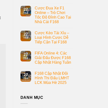
Cược Đua Xe F1
27
Online – Trò Chơi
Th4
Tốc Độ Đỉnh Cao Tại
t
Nhà Cái F168
Cược Kèo Tài Xỉu –
27
Loại Hình Cược Dễ
Th4
Tiếp Cận Tại F168
FIFA Online 4: Các
27
Giải Đấu Được F168
Th4
Cập Nhật Hàng Tuần
F168 Cập Nhật Đội
27
Hình Thi Đấu LMHT
Th4
LCK Mùa Hè 2025
DANH MỤC