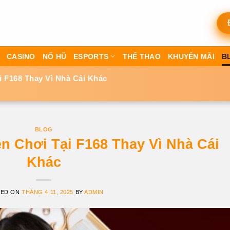
CASINO
NỔ HŨ
ESPORTS
THỂ THAO
KHUYẾN MÃI
B
i F168 Thay Vì Nhà Cái Khác
BLOG
n Chơi Tại F168 Thay Vì Nhà Cái
Khác
TED ON
THÁNG 4 11, 2025
BY
ADMIN