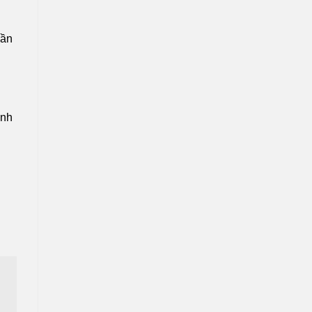
lần
ình