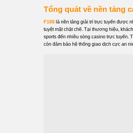
Tổng quát về nền tảng c
F168
là nền tảng giải trí trực tuyến được
tuyệt mật chặt chẽ. Tại thương hiệu, khá
sports đến nhiều sòng casino trực tuyến.
còn đảm bảo hệ thống giao dịch cực an ni