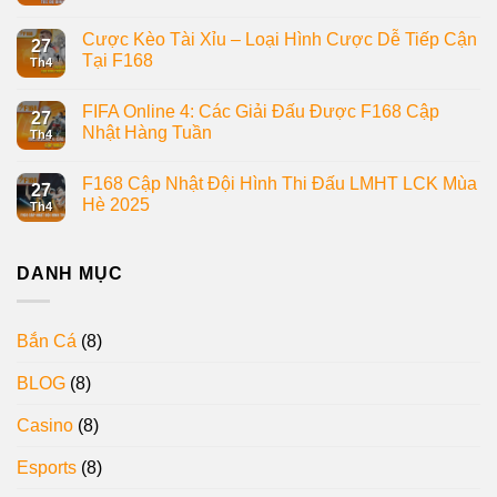
Cược Kèo Tài Xỉu – Loại Hình Cược Dễ Tiếp Cận
27
Tại F168
Th4
FIFA Online 4: Các Giải Đấu Được F168 Cập
27
Nhật Hàng Tuần
Th4
F168 Cập Nhật Đội Hình Thi Đấu LMHT LCK Mùa
27
Hè 2025
Th4
DANH MỤC
Bắn Cá
(8)
BLOG
(8)
Casino
(8)
Esports
(8)