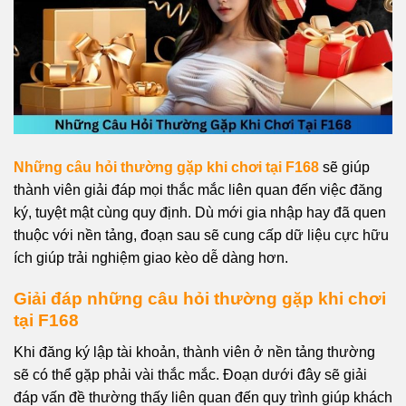
Những câu hỏi thường gặp khi chơi tại F168
sẽ giúp
thành viên giải đáp mọi thắc mắc liên quan đến việc đăng
ký, tuyệt mật cùng quy định. Dù mới gia nhập hay đã quen
thuộc với nền tảng, đoạn sau sẽ cung cấp dữ liệu cực hữu
ích giúp trải nghiệm giao kèo dễ dàng hơn.
Giải đáp những câu hỏi thường gặp khi chơi
tại F168
Khi đăng ký lập tài khoản, thành viên ở nền tảng thường
sẽ có thể gặp phải vài thắc mắc. Đoạn dưới đây sẽ giải
đáp vấn đề thường thấy liên quan đến quy trình giúp khách