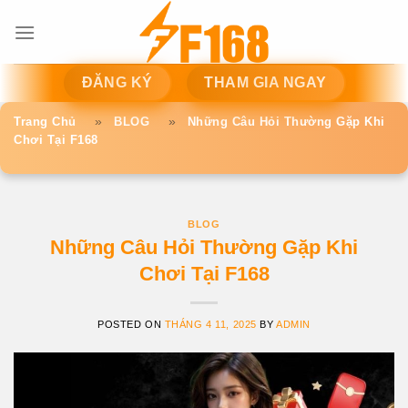
Skip
to
content
ĐĂNG KÝ
THAM GIA NGAY
»
»
Trang Chủ
BLOG
Những Câu Hỏi Thường Gặp Khi
Chơi Tại F168
BLOG
Những Câu Hỏi Thường Gặp Khi
Chơi Tại F168
POSTED ON
THÁNG 4 11, 2025
BY
ADMIN