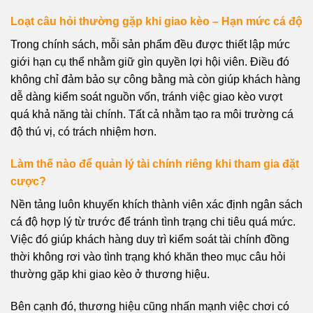
Loạt câu hỏi thường gặp khi giao kèo – Hạn mức cá độ
Trong chính sách, mỗi sản phẩm đều được thiết lập mức
giới hạn cụ thể nhằm giữ gìn quyền lợi hội viên. Điều đó
không chỉ đảm bảo sự công bằng mà còn giúp khách hàng
dễ dàng kiểm soát nguồn vốn, tránh việc giao kèo vượt
quá khả năng tài chính. Tất cả nhằm tạo ra môi trường cá
độ thú vị, có trách nhiệm hơn.
Làm thế nào để quản lý tài chính riêng khi tham gia đặt
cược?
Nền tảng luôn khuyến khích thành viên xác định ngân sách
cá độ hợp lý từ trước để tránh tình trạng chi tiêu quá mức.
Việc đó giúp khách hàng duy trì kiểm soát tài chính đồng
thời không rơi vào tình trạng khó khăn theo mục câu hỏi
thường gặp khi giao kèo ở thương hiệu.
Bên cạnh đó, thương hiệu cũng nhấn mạnh việc chơi có