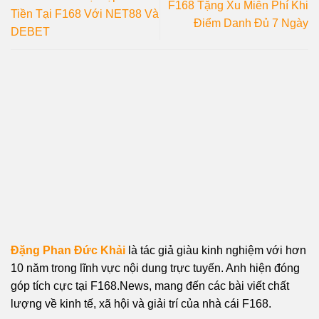
F168 Tặng Xu Miễn Phí Khi
Tiền Tại F168 Với NET88 Và
Điểm Danh Đủ 7 Ngày
DEBET
Đặng Phan Đức Khải
là tác giả giàu kinh nghiệm với hơn
10 năm trong lĩnh vực nội dung trực tuyến. Anh hiện đóng
góp tích cực tại F168.News, mang đến các bài viết chất
lượng về kinh tế, xã hội và giải trí của nhà cái F168.