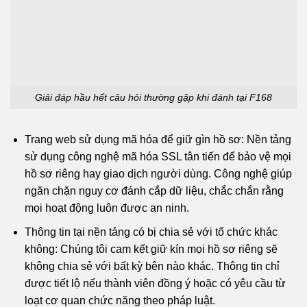
Giải đáp hầu hết câu hỏi thường gặp khi đánh tại F168
Trang web sử dụng mã hóa để giữ gìn hồ sơ: Nền tảng
sử dụng công nghệ mã hóa SSL tân tiến để bảo vệ mọi
hồ sơ riêng hay giao dịch người dùng. Công nghệ giúp
ngăn chặn nguy cơ đánh cắp dữ liệu, chắc chắn rằng
mọi hoạt động luôn được an ninh.
Thông tin tại nền tảng có bị chia sẻ với tổ chức khác
không: Chúng tôi cam kết giữ kín mọi hồ sơ riêng sẽ
không chia sẻ với bất kỳ bên nào khác. Thông tin chỉ
được tiết lộ nếu thành viên đồng ý hoặc có yêu cầu từ
loạt cơ quan chức năng theo pháp luật.