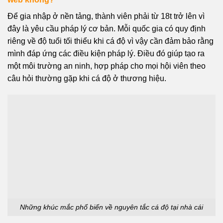
Để gia nhập ở nền tảng, thành viên phải từ 18t trở lên vì
đây là yêu cầu pháp lý cơ bản. Mỗi quốc gia có quy định
riêng về độ tuổi tối thiểu khi cá độ vì vậy cần đảm bảo rằng
mình đáp ứng các điều kiện pháp lý. Điều đó giúp tạo ra
một môi trường an ninh, hợp pháp cho mọi hội viên theo
câu hỏi thường gặp khi cá độ ở thương hiệu.
Những khúc mắc phổ biến về nguyên tắc cá độ tại nhà cái