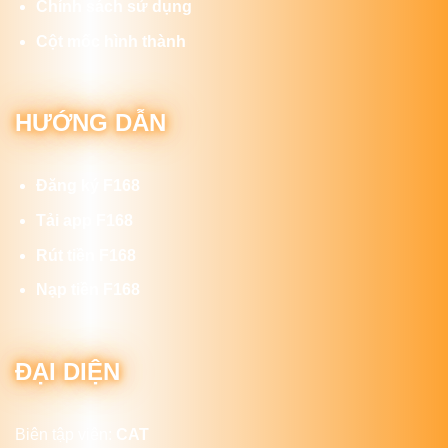
Chính sách sử dụng
Cột mốc hình thành
HƯỚNG DẪN
Đăng ký F168
Tải app F168
Rút tiền F168
Nạp tiền F168
ĐẠI DIỆN
Biên tập viên:
CAT