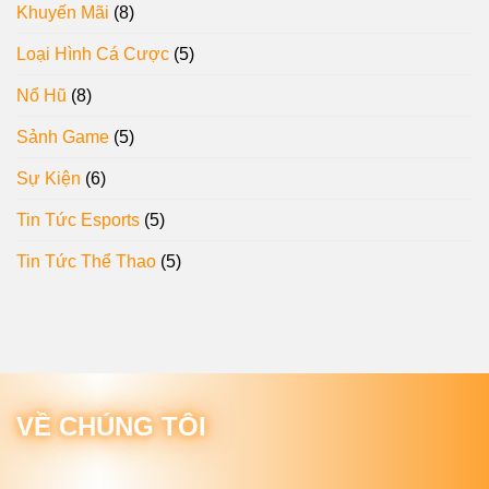
Khuyến Mãi
(8)
Loại Hình Cá Cược
(5)
Nổ Hũ
(8)
Sảnh Game
(5)
Sự Kiện
(6)
Tin Tức Esports
(5)
Tin Tức Thể Thao
(5)
VỀ CHÚNG TÔI