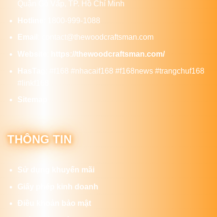
Quận Gò Vấp, TP. Hồ Chí Minh
Hotline
: 1800-999-1088
Email
:
contact@thewoodcraftsman.com
Website
:
https://thewoodcraftsman.com/
HasTag
: #f168 #nhacaif168 #f168news #trangchuf168
#linkf168
Sitemap
THÔNG TIN
Sử dụng khuyến mãi
Giấy phép kinh doanh
Điều khoản bảo mật