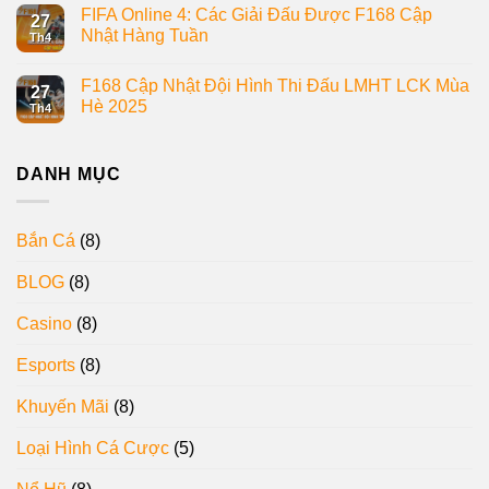
FIFA Online 4: Các Giải Đấu Được F168 Cập
27
Nhật Hàng Tuần
Th4
F168 Cập Nhật Đội Hình Thi Đấu LMHT LCK Mùa
27
Hè 2025
Th4
DANH MỤC
Bắn Cá
(8)
BLOG
(8)
Casino
(8)
Esports
(8)
Khuyến Mãi
(8)
Loại Hình Cá Cược
(5)