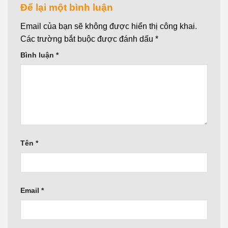
Để lại một bình luận
Email của bạn sẽ không được hiển thị công khai.
Các trường bắt buộc được đánh dấu
*
Bình luận
*
Tên
*
Email
*