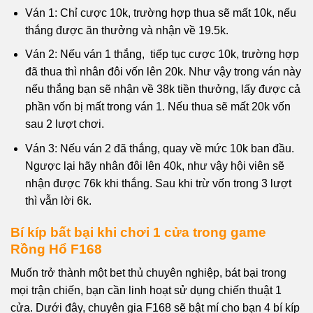
Ván 1: Chỉ cược 10k, trường hợp thua sẽ mất 10k, nếu
thắng được ăn thưởng và nhận về 19.5k.
Ván 2: Nếu ván 1 thắng, tiếp tục cược 10k, trường hợp
đã thua thì nhân đôi vốn lên 20k. Như vậy trong ván này
nếu thắng bạn sẽ nhận về 38k tiền thưởng, lấy được cả
phần vốn bị mất trong ván 1. Nếu thua sẽ mất 20k vốn
sau 2 lượt chơi.
Ván 3: Nếu ván 2 đã thắng, quay về mức 10k ban đầu.
Ngược lại hãy nhân đôi lên 40k, như vậy hội viên sẽ
nhận được 76k khi thắng. Sau khi trừ vốn trong 3 lượt
thì vẫn lời 6k.
Bí kíp bất bại khi chơi 1 cửa trong game
Rồng Hổ F168
Muốn trở thành một bet thủ chuyên nghiệp, bát bại trong
mọi trận chiến, bạn cần linh hoạt sử dụng chiến thuật 1
cửa. Dưới đây, chuyên gia F168 sẽ bật mí cho bạn 4 bí kíp