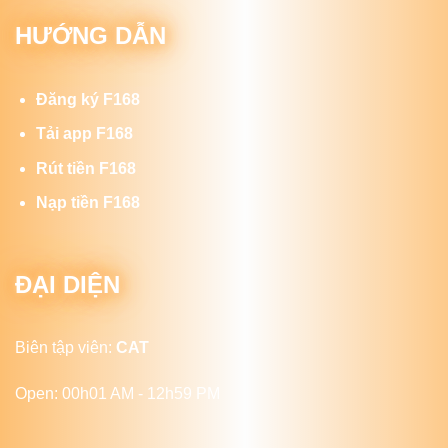
HƯỚNG DẪN
Đăng ký F168
Tải app F168
Rút tiền F168
Nạp tiền F168
ĐẠI DIỆN
Biên tập viên:
CAT
Open: 00h01 AM - 12h59 PM