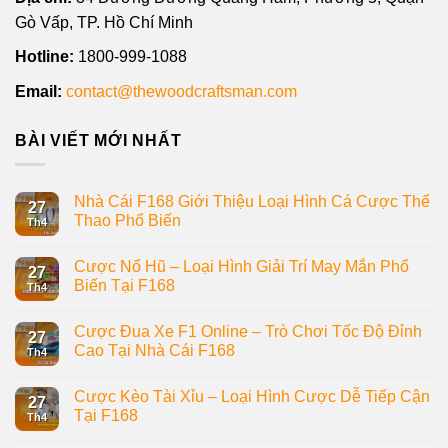
Gò Vấp, TP. Hồ Chí Minh
Hotline:
1800-999-1088
Email:
contact@thewoodcraftsman.com
BÀI VIẾT MỚI NHẤT
Nhà Cái F168 Giới Thiệu Loại Hình Cá Cược Thể
27
Thao Phổ Biến
Th4
Cược Nổ Hũ – Loại Hình Giải Trí May Mắn Phổ
27
Biến Tại F168
Th4
Cược Đua Xe F1 Online – Trò Chơi Tốc Độ Đỉnh
27
Cao Tại Nhà Cái F168
Th4
Cược Kèo Tài Xỉu – Loại Hình Cược Dễ Tiếp Cận
27
Tại F168
Th4