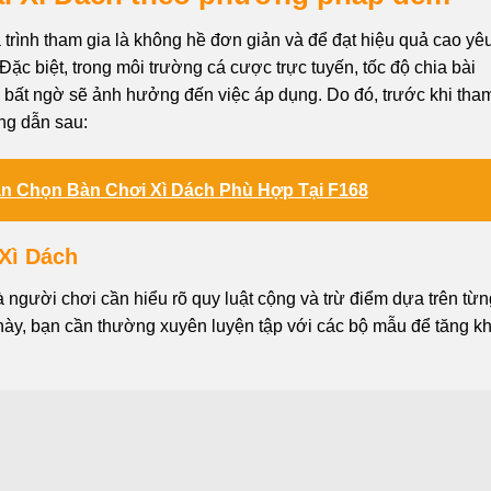
rình tham gia là không hề đơn giản và để đạt hiệu quả cao yê
ặc biệt, trong môi trường cá cược trực tuyến, tốc độ chia bài
 bất ngờ sẽ ảnh hưởng đến việc áp dụng. Do đó, trước khi tha
ng dẫn sau:
 Chọn Bàn Chơi Xì Dách Phù Hợp Tại F168
 Xì Dách
 người chơi cần hiểu rõ quy luật cộng và trừ điểm dựa trên từn
này, bạn cần thường xuyên luyện tập với các bộ mẫu để tăng k