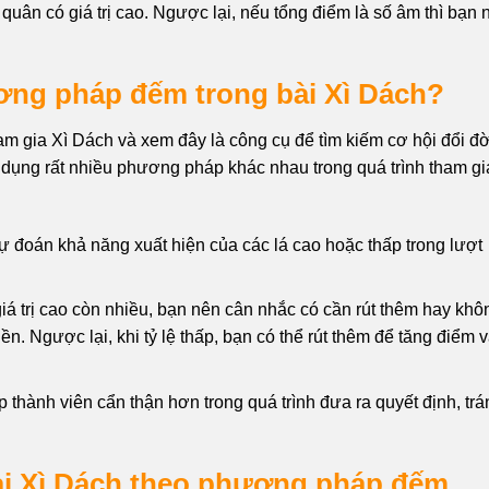
u quân có giá trị cao. Ngược lại, nếu tổng điểm là số âm thì bạn 
ơng pháp đếm trong bài Xì Dách?
tham gia Xì Dách và xem đây là công cụ để tìm kiếm cơ hội đổi đờ
 dụng rất nhiều phương pháp khác nhau trong quá trình tham gi
ự đoán khả năng xuất hiện của các lá cao hoặc thấp trong lượt
giá trị cao còn nhiều, bạn nên cân nhắc có cần rút thêm hay khô
ền. Ngược lại, khi tỷ lệ thấp, bạn có thể rút thêm để tăng điểm 
p thành viên cẩn thận hơn trong quá trình đưa ra quyết định, trá
ài Xì Dách theo phương pháp đếm