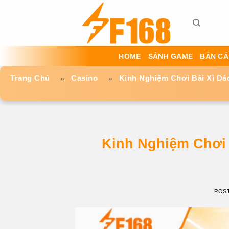
Skip
to
content
HOME
SẢNH GAME
BẮN CÁ
Trang Chủ
Casino
Kinh Nghiệm Chơi Bài Xì D
»
»
Kinh Nghiệm Chơi
POS