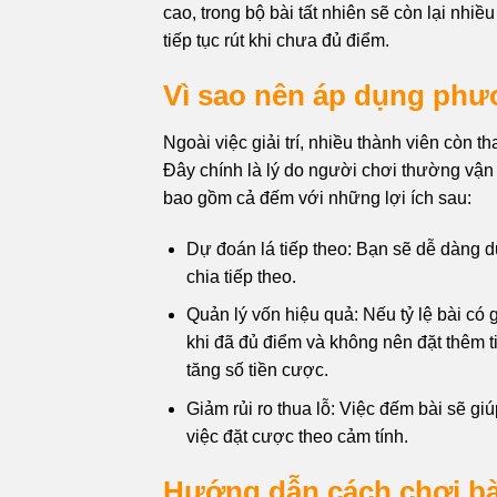
cao, trong bộ bài tất nhiên sẽ còn lại nhiề
tiếp tục rút khi chưa đủ điểm.
Vì sao nên áp dụng phư
Ngoài việc giải trí, nhiều thành viên còn 
Đây chính là lý do người chơi thường vận
bao gồm cả đếm với những lợi ích sau:
Dự đoán lá tiếp theo: Bạn sẽ dễ dàng d
chia tiếp theo.
Quản lý vốn hiệu quả: Nếu tỷ lệ bài có 
khi đã đủ điểm và không nên đặt thêm ti
tăng số tiền cược.
Giảm rủi ro thua lỗ: Việc đếm bài sẽ giú
việc đặt cược theo cảm tính.
Hướng dẫn cách chơi b