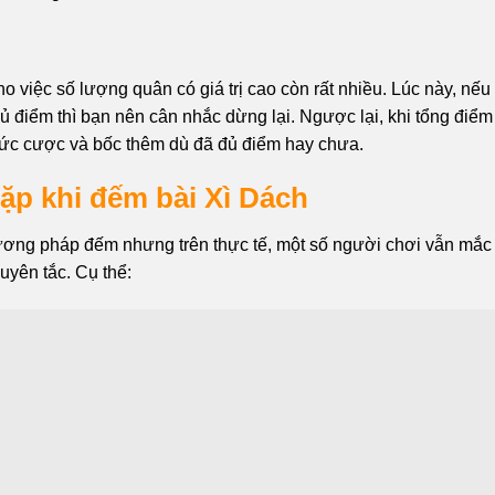
 việc số lượng quân có giá trị cao còn rất nhiều. Lúc này, nếu
ủ điểm thì bạn nên cân nhắc dừng lại. Ngược lại, khi tổng điểm
mức cược và bốc thêm dù đã đủ điểm hay chưa.
ặp khi đếm bài Xì Dách
hương pháp đếm nhưng trên thực tế, một số người chơi vẫn mắc
uyên tắc. Cụ thể: