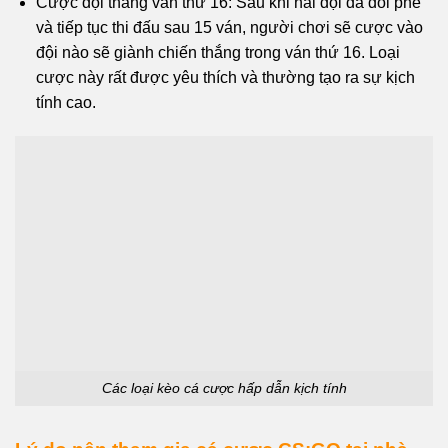
Cược đội thắng ván thứ 16: Sau khi hai đội đã đổi phe
và tiếp tục thi đấu sau 15 ván, người chơi sẽ cược vào
đội nào sẽ giành chiến thắng trong ván thứ 16. Loại
cược này rất được yêu thích và thường tạo ra sự kịch
tính cao.
Các loại kèo cá cược hấp dẫn kịch tính