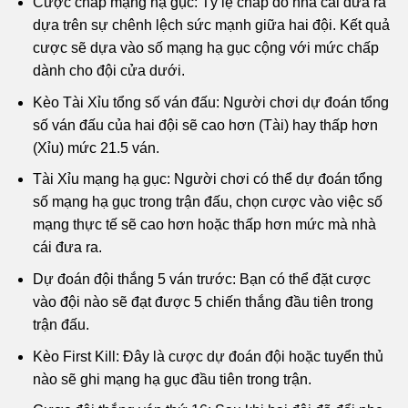
Cược chấp mạng hạ gục: Tỷ lệ chấp do nhà cái đưa ra
dựa trên sự chênh lệch sức mạnh giữa hai đội. Kết quả
cược sẽ dựa vào số mạng hạ gục cộng với mức chấp
dành cho đội cửa dưới.
Kèo Tài Xỉu tổng số ván đấu: Người chơi dự đoán tổng
số ván đấu của hai đội sẽ cao hơn (Tài) hay thấp hơn
(Xỉu) mức 21.5 ván.
Tài Xỉu mạng hạ gục: Người chơi có thể dự đoán tổng
số mạng hạ gục trong trận đấu, chọn cược vào việc số
mạng thực tế sẽ cao hơn hoặc thấp hơn mức mà nhà
cái đưa ra.
Dự đoán đội thắng 5 ván trước: Bạn có thể đặt cược
vào đội nào sẽ đạt được 5 chiến thắng đầu tiên trong
trận đấu.
Kèo First Kill: Đây là cược dự đoán đội hoặc tuyển thủ
nào sẽ ghi mạng hạ gục đầu tiên trong trận.