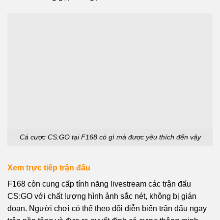
Cá cược CS:GO tại F168 có gì mà được yêu thích đến vậy
Xem trực tiếp trận đấu
F168 còn cung cấp tính năng livestream các trận đấu
CS:GO với chất lượng hình ảnh sắc nét, không bị gián
đoạn. Người chơi có thể theo dõi diễn biến trận đấu ngay