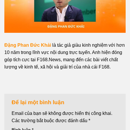
Đặng Phan Đức Khải
là tác giả giàu kinh nghiệm với hơn
10 năm trong lĩnh vực nội dung trực tuyến. Anh hiện đóng
góp tích cực tại F168.News, mang đến các bài viết chất
lượng về kinh tế, xã hội và giải trí của nhà cái F168.
Để lại một bình luận
Email của bạn sẽ không được hiển thị công khai.
Các trường bắt buộc được đánh dấu
*
Bình luận
*