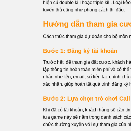
hiện cú double kill hoặc triple kill. Loại
tuyển thủ cũng như phong cách thi đấu.
Hướng dẫn tham gia cược
Cách thức tham gia dự đoán cho bộ môn n
Bước 1: Đăng ký tài khoản
Trước hết, để tham gia đặt cược, khách hà
lập thông tin hoàn toàn miễn phí và có thể
nhân như tên, email, số liên lạc chính chủ
xác nhận, giúp hoàn tất quá trình đăng ký h
Bước 2: Lựa chọn trò chơi Call 
Khi đã có tài khoản, khách hàng sẽ cần tìm
tựa game này sẽ nằm trong danh sách các s
chức thường xuyên với sự tham gia của nh