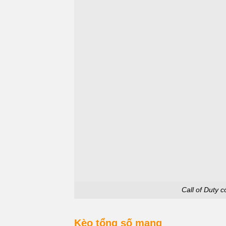
Call of Duty 
Kèo tổng số mạng