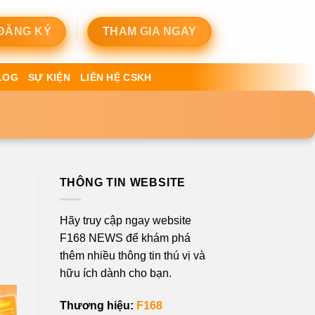
ĐĂNG KÝ
THAM GIA NGAY
LOG
SỰ KIỆN
LIÊN HỆ CSKH
THÔNG TIN WEBSITE
Hãy truy cập ngay website
F168 NEWS để khám phá
thêm nhiều thông tin thú vị và
hữu ích dành cho bạn.
Thương hiệu:
F168