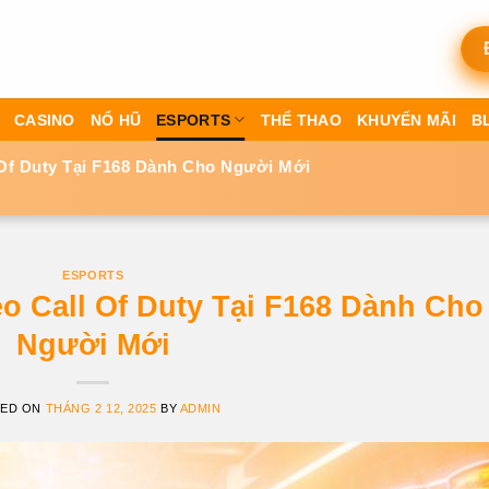
CASINO
NỔ HŨ
ESPORTS
THỂ THAO
KHUYẾN MÃI
B
Of Duty Tại F168 Dành Cho Người Mới
ESPORTS
 Call Of Duty Tại F168 Dành Cho
Người Mới
TED ON
THÁNG 2 12, 2025
BY
ADMIN