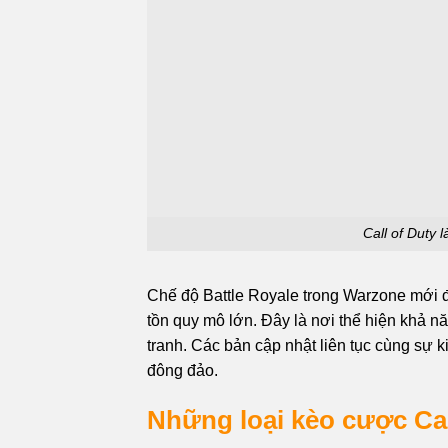
Call of Duty 
Chế độ Battle Royale trong Warzone mới đ
tồn quy mô lớn. Đây là nơi thể hiện khả 
tranh. Các bản cập nhật liên tục cùng sự 
đông đảo.
Những loại kèo cược Cal