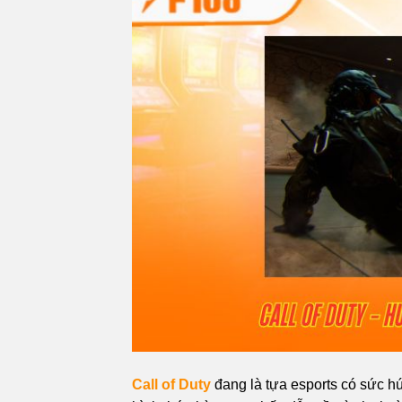
Call of Duty
đang là tựa esports có sức h