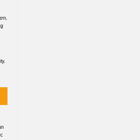
hơn.
ng
ty.
ận
ực