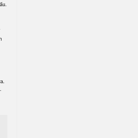
ấu.
ỉ
h
a.
.