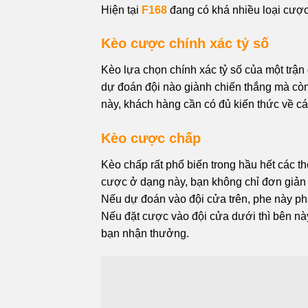
Hiện tại
F168
đang có khá nhiều loại cược 
Kèo cược chính xác tỷ số
Kèo lựa chọn chính xác tỷ số của một trận
dự đoán đội nào giành chiến thắng mà còn 
này, khách hàng cần có đủ kiến thức về cá
Kèo cược chấp
Kèo chấp rất phổ biến trong hầu hết các th
cược ở dạng này, bạn không chỉ đơn giản
Nếu dự đoán vào đội cửa trên, phe này phả
Nếu đặt cược vào đội cửa dưới thì bên này
bạn nhận thưởng.