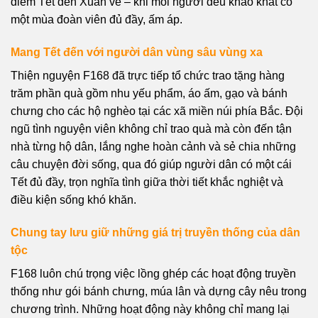
điểm Tết đến Xuân về – khi mỗi người đều khao khát có
một mùa đoàn viên đủ đầy, ấm áp.
Mang Tết đến với người dân vùng sâu vùng xa
Thiện nguyện F168 đã trực tiếp tổ chức trao tặng hàng
trăm phần quà gồm nhu yếu phẩm, áo ấm, gạo và bánh
chưng cho các hộ nghèo tại các xã miền núi phía Bắc. Đội
ngũ tình nguyện viên không chỉ trao quà mà còn đến tận
nhà từng hộ dân, lắng nghe hoàn cảnh và sẻ chia những
câu chuyện đời sống, qua đó giúp người dân có một cái
Tết đủ đầy, trọn nghĩa tình giữa thời tiết khắc nghiệt và
điều kiện sống khó khăn.
Chung tay lưu giữ những giá trị truyền thống của dân
tộc
F168 luôn chú trọng việc lồng ghép các hoạt động truyền
thống như gói bánh chưng, múa lân và dựng cây nêu trong
chương trình. Những hoạt động này không chỉ mang lại