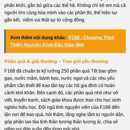
phấn khởi, gắn bó giữa các thế hệ. Không chỉ trẻ em mà cả
người lớn cũng hòa mình vào các phần thi, thể hiện sự
gắn kết, niềm vui thật sự từ cộng đồng.
Xem thêm nội dung khác:
F168 - Chương Trình
Thiện Nguyện Khởi Đầu Năm Mới
Phần quà & giải thưởng – Trao gửi yêu thương
F168 đã chuẩn bị kỹ lưỡng 250 phần quà Tết bao gồm
gạo, nước mắm, bánh kẹo, nước ngọt và các nhu yếu
phẩm cần thiết để trao tận tay các hộ gia đình có hoàn
cảnh khó khăn. Bên cạnh đó, các phần quà nhỏ như vở
viết, truyện tranh, sách giáo khoa được trao cho học sinh
nghèo hiếu học. Đội ngũ tình nguyện viên của F168 đến
tận nơi để trao quà, hỏi thăm, lắng nghe tâm tư người dân,
góp phần lan tỏa tinh thần tương thân tương ái, chia sẻ
niềm vui đón xuân đến từng mái nhà.