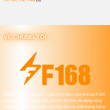
VỀ CHÚNG TÔI
F168 NEWS
là cổng truy cập chính thức của nhà cái F168,
nơi người chơi được tiếp cận kho trò chơi đa dạng cùng
các chương trình khuyến mãi hấp dẫn và chất lượng hàng