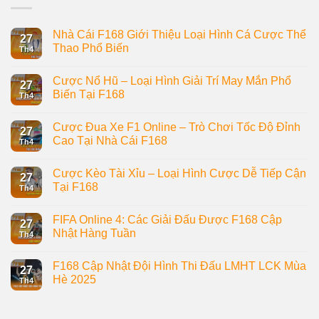
Nhà Cái F168 Giới Thiệu Loại Hình Cá Cược Thể
27
Thao Phổ Biến
Th4
Cược Nổ Hũ – Loại Hình Giải Trí May Mắn Phổ
27
Biến Tại F168
Th4
Cược Đua Xe F1 Online – Trò Chơi Tốc Độ Đỉnh
27
Cao Tại Nhà Cái F168
Th4
Cược Kèo Tài Xỉu – Loại Hình Cược Dễ Tiếp Cận
27
Tại F168
Th4
FIFA Online 4: Các Giải Đấu Được F168 Cập
27
Nhật Hàng Tuần
Th4
F168 Cập Nhật Đội Hình Thi Đấu LMHT LCK Mùa
27
Hè 2025
Th4