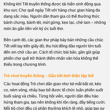
Không khí Tết truyền thống được tái hiện sinh động qua
khu vực Chợ quê ngày Tết với hàng chục gian hàng đa
dạng sắc màu. Người dân tham gia có thể thưởng thức
bánh chưng, bánh tét, mứt gừng, kẹo lạc, chè lam – những
món ăn gắn liền với ký ức tuổi thơ.
Bên cạnh đó, các gian thư pháp bày bán những câu chúc
Tết viết tay trên giấy đỏ, thu hút đông đảo người lớn tuổi
đến xin chữ cầu an. Cách tổ chức bài bản, gần gũi giúp
phiên chợ quê trở thành điểm nhấn văn hóa không thể
thiếu trong chương trình.
Trò chơi truyền thống – Gắn kết tinh thần tập thể
Các hoạt động Trò chơi dân gian như bịt mắt bắt vịt, kéo
co, ném vòng, nhảy bao bố được tổ chức luân phiên suốt
buổi sáng và chiều. Từng hội viên, người dân đều hào
hứng tham gia, tạo nên không khí rộn ràng, đầy tiếng cười.
Mỗi trò chơi đều có phần thưởng khích lệ nhỏ, giúp tạo sự