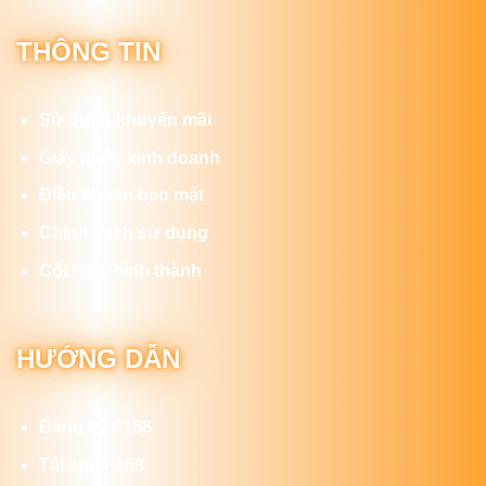
THÔNG TIN
Sử dụng khuyến mãi
Giấy phép kinh doanh
Điều khoản bảo mật
Chính sách sử dụng
Cột mốc hình thành
HƯỚNG DẪN
Đăng ký F168
Tải app F168