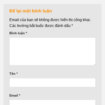
Để lại một bình luận
Email của bạn sẽ không được hiển thị công khai.
Các trường bắt buộc được đánh dấu
*
Bình luận
*
Tên
*
Email
*