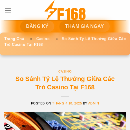
Skip
to
content
ĐĂNG KÝ
THAM GIA NGAY
»
»
Trang Chủ
Casino
So Sánh Tỷ Lệ Thưởng Giữa Các
Trò Casino Tại F168
CASINO
So Sánh Tỷ Lệ Thưởng Giữa Các
Trò Casino Tại F168
POSTED ON
THÁNG 4 10, 2025
BY
ADMIN