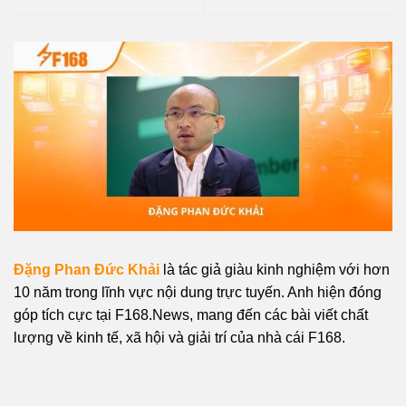
Đặng Phan Đức Khải
là tác giả giàu kinh nghiệm với hơn
10 năm trong lĩnh vực nội dung trực tuyến. Anh hiện đóng
góp tích cực tại F168.News, mang đến các bài viết chất
lượng về kinh tế, xã hội và giải trí của nhà cái F168.