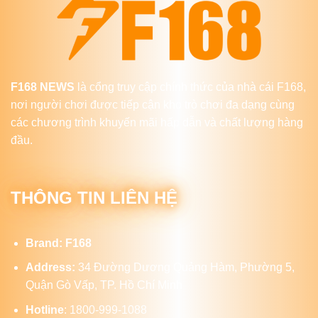
F168 NEWS
là cổng truy cập chính thức của nhà cái F168,
nơi người chơi được tiếp cận kho trò chơi đa dạng cùng
các chương trình khuyến mãi hấp dẫn và chất lượng hàng
đầu.
THÔNG TIN LIÊN HỆ
Brand:
F168
Address:
34 Đường Dương Quảng Hàm, Phường 5,
Quận Gò Vấp, TP. Hồ Chí Minh
Hotline
: 1800-999-1088