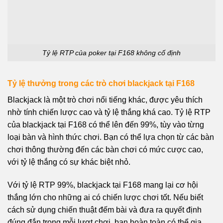
Tỷ lệ RTP của poker tại F168 không cố định
Tỷ lệ thưởng trong các trò chơi blackjack tại F168
Blackjack là một trò chơi nổi tiếng khác, được yêu thích
nhờ tính chiến lược cao và tỷ lệ thắng khá cao. Tỷ lệ RTP
của blackjack tại F168 có thể lên đến 99%, tùy vào từng
loại bàn và hình thức chơi. Bạn có thể lựa chọn từ các bàn
chơi thông thường đến các bàn chơi có mức cược cao,
với tỷ lệ thắng có sự khác biệt nhỏ.
Với tỷ lệ RTP 99%, blackjack tại F168 mang lại cơ hội
thắng lớn cho những ai có chiến lược chơi tốt. Nếu biết
cách sử dụng chiến thuật đếm bài và đưa ra quyết định
đúng đắn trong mỗi lượt chơi, bạn hoàn toàn có thể gia