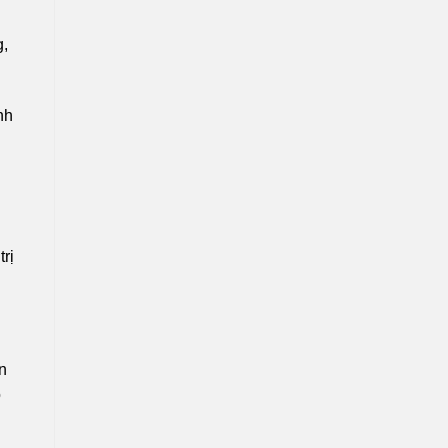
g,
nh
rị
n
ó