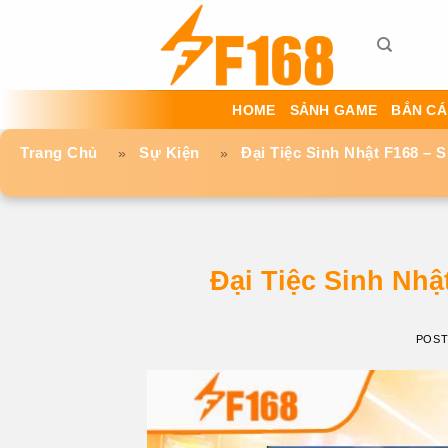
Skip
to
content
HOME
SẢNH GAME
BẮN CÁ
Trang Chủ
Sự Kiện
Đại Tiệc Sinh Nhật F168 –
»
»
Đại Tiệc Sinh Nh
POS