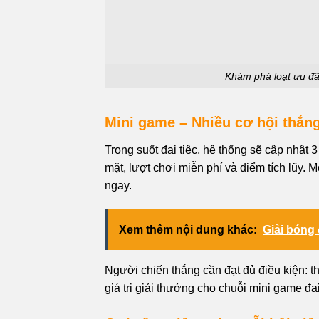
Khám phá loạt ưu đãi
Mini game – Nhiều cơ hội thắn
Trong suốt đại tiệc, hệ thống sẽ cập nhật
mặt, lượt chơi miễn phí và điểm tích lũy. M
ngay.
Xem thêm nội dung khác:
Giải bóng 
Người chiến thắng cần đạt đủ điều kiện: 
giá trị giải thưởng cho chuỗi mini game đạ