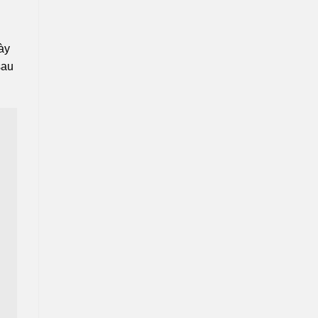
ày
sau