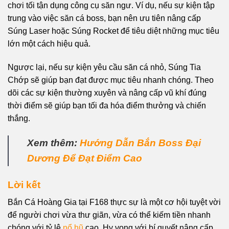
chơi tối tận dụng công cụ săn ngư. Ví dụ, nếu sự kiện tập
trung vào việc săn cá boss, bạn nên ưu tiên nâng cấp
Súng Laser hoặc Súng Rocket để tiêu diệt những mục tiêu
lớn một cách hiệu quả.
Ngược lại, nếu sự kiện yêu cầu săn cá nhỏ, Súng Tia
Chớp sẽ giúp bạn đạt được mục tiêu nhanh chóng. Theo
dõi các sự kiện thường xuyên và nâng cấp vũ khí đúng
thời điểm sẽ giúp bạn tối đa hóa điểm thưởng và chiến
thắng.
Xem thêm:
Hướng Dẫn Bắn Boss Đại
Dương Để Đạt Điểm Cao
Lời kết
Bắn Cá Hoàng Gia tại F168 thực sự là một cơ hội tuyệt vời
để người chơi vừa thư giãn, vừa có thể kiếm tiền nhanh
chóng với tỷ lệ
nổ hũ
cao. Hy vọng với bí quyết nâng cấp