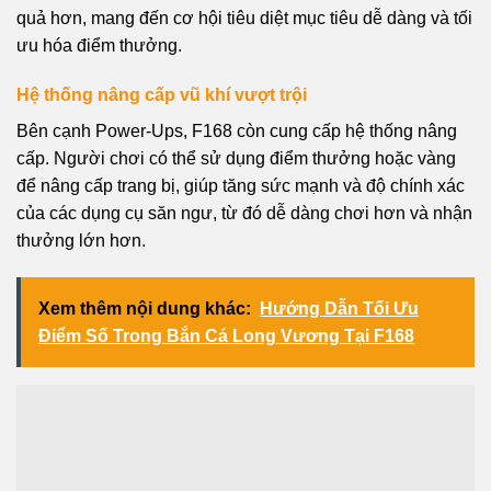
quả hơn, mang đến cơ hội tiêu diệt mục tiêu dễ dàng và tối
ưu hóa điểm thưởng.
Hệ thống nâng cấp vũ khí vượt trội
Bên cạnh Power-Ups, F168 còn cung cấp hệ thống nâng
cấp. Người chơi có thể sử dụng điểm thưởng hoặc vàng
để nâng cấp trang bị, giúp tăng sức mạnh và độ chính xác
của các dụng cụ săn ngư, từ đó dễ dàng chơi hơn và nhận
thưởng lớn hơn.
Xem thêm nội dung khác:
Hướng Dẫn Tối Ưu
Điểm Số Trong Bắn Cá Long Vương Tại F168