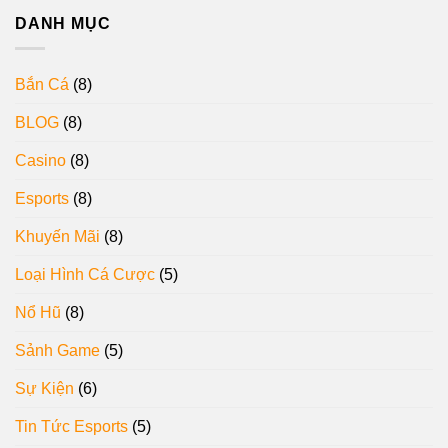
DANH MỤC
Bắn Cá
(8)
BLOG
(8)
Casino
(8)
Esports
(8)
Khuyến Mãi
(8)
Loại Hình Cá Cược
(5)
Nổ Hũ
(8)
Sảnh Game
(5)
Sự Kiện
(6)
Tin Tức Esports
(5)