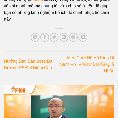
vũ khí mạnh mẽ mà chúng tôi vừa chia sẻ ở trên đã giúp
bạn có những kinh nghiệm bổ ích để chinh phục trò chơi
này.
Mẹo Chơi Nổ Hũ King Of
Hướng Dẫn Bắn Boss Đại
Slots Với Vốn Nhỏ Hiệu Quả
Dương Để Đạt Điểm Cao
Nhất