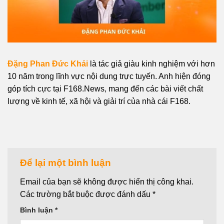
Đặng Phan Đức Khải
là tác giả giàu kinh nghiệm với hơn
10 năm trong lĩnh vực nội dung trực tuyến. Anh hiện đóng
góp tích cực tại F168.News, mang đến các bài viết chất
lượng về kinh tế, xã hội và giải trí của nhà cái F168.
Để lại một bình luận
Email của bạn sẽ không được hiển thị công khai.
Các trường bắt buộc được đánh dấu
*
Bình luận
*