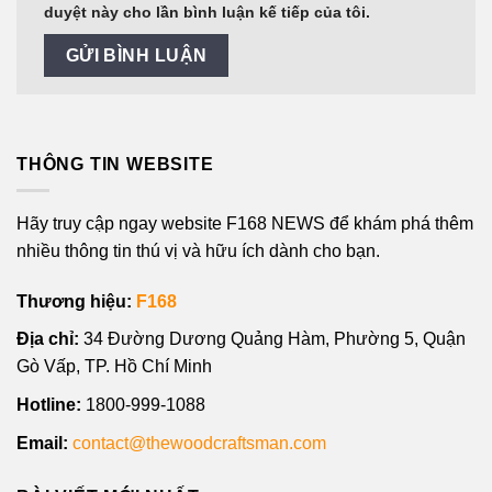
duyệt này cho lần bình luận kế tiếp của tôi.
THÔNG TIN WEBSITE
Hãy truy cập ngay website F168 NEWS để khám phá thêm
nhiều thông tin thú vị và hữu ích dành cho bạn.
Thương hiệu:
F168
Địa chỉ:
34 Đường Dương Quảng Hàm, Phường 5, Quận
Gò Vấp, TP. Hồ Chí Minh
Hotline:
1800-999-1088
Email:
contact@thewoodcraftsman.com