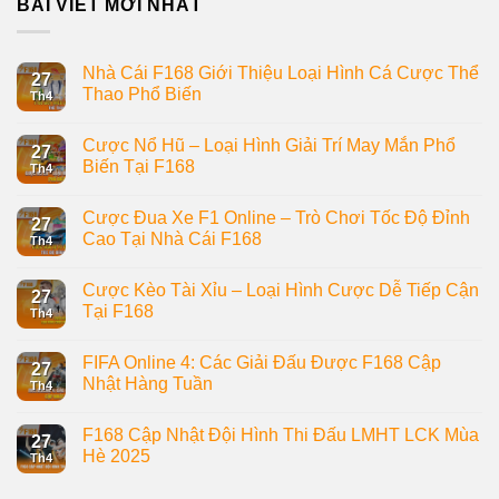
BÀI VIẾT MỚI NHẤT
Nhà Cái F168 Giới Thiệu Loại Hình Cá Cược Thể
27
Thao Phổ Biến
Th4
Cược Nổ Hũ – Loại Hình Giải Trí May Mắn Phổ
27
Biến Tại F168
Th4
Cược Đua Xe F1 Online – Trò Chơi Tốc Độ Đỉnh
27
Cao Tại Nhà Cái F168
Th4
Cược Kèo Tài Xỉu – Loại Hình Cược Dễ Tiếp Cận
27
Tại F168
Th4
FIFA Online 4: Các Giải Đấu Được F168 Cập
27
Nhật Hàng Tuần
Th4
F168 Cập Nhật Đội Hình Thi Đấu LMHT LCK Mùa
27
Hè 2025
Th4